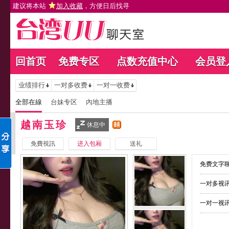
建议将本站
加入收藏
，方便日后找寻
回首页
免费专区
点数充值中心
会员登
业绩排行
一对多收费
一对一收费
全部在線
台妹专区
內地主播
越南玉珍
休息中
免費視訊
进入包厢
送礼
免费文字聊
一对多视讯
一对一视讯