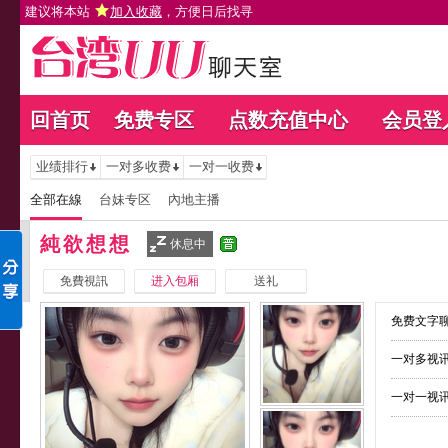
建议将本站
加入收藏
，方便日后找寻
回首页
免费专区
点数充值中心
会员登
业绩排行
一对多收费
一对一收费
全部在線
台妹专区
內地主播
純欲想想
休息中
免費視訊
进入包厢
送礼
免费文字聊
一对多视讯
一对一视讯