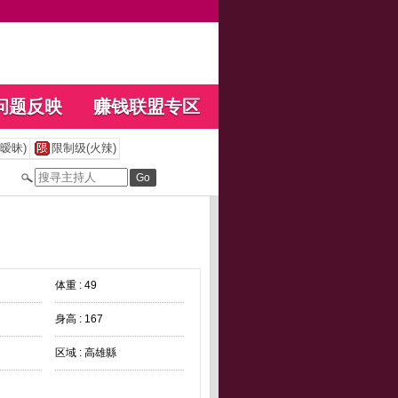
问题反映
赚钱联盟专区
暧昧)
限制级(火辣)
体重 : 49
身高 : 167
区域 : 高雄縣