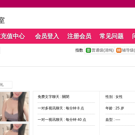
数充值中心
会员登入
注册会员
常见问题
指数
普通级(清纯)
辅导级(
礼
免费文字聊天 :
關閉
性别 : 女性
一对多视讯聊天 :
每分钟 8 点
年龄 : 25 岁
一对一视讯聊天 :
每分钟 40 点
血型 : ----