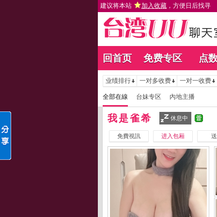
建议将本站
加入收藏
，方便日后找寻
回首页
免费专区
点
业绩排行
一对多收费
一对一收费
全部在線
台妹专区
內地主播
我是雀希
休息中
免費視訊
进入包厢
送