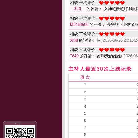
相貌 平均评价 :
...杰哥...
的評論： 女神超優超好聊親
相貌 平均评价 :
M3464680
的評論： 長得很正身材又
相貌 平均评价 :
袁瑚
的評論： 棒
( 2026-06-28 23:18:2
相貌 平均评价 :
7649
的評論： 好聊天的姐姐
( 2026-06
主持人最近30次上线记录
项 次
1
2
3
4
5
6
7
8