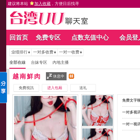
建议将本站
加入收藏
，方便日后找寻
回首页
免费专区
点数充值中心
会员登
业绩排行
一对多收费
一对一收费
全部在線
台妹专区
內地主播
越南鮮肉
休息中
免費視訊
进入包厢
送礼
免费文字聊
一对多视讯
一对一视讯