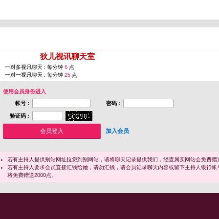
您即将进入 [
狄儿视讯聊天室
]
一对多视讯聊天 : 每分钟
6
点
一对一视讯聊天 : 每分钟
25
点
使用会员身份进入
帐号 :
密码 :
验证码 :
加入会员
若有主持人提供别站网址拉您到别网站，请将聊天记录提供我们，经查属实网站会免费赠送
若有主持人要求会员直接汇钱给她，请勿汇钱，请会员记录聊天内容或留下主持人银行帐
将免费赠送2000点。