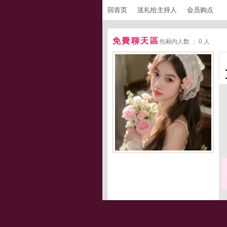
回首页
送礼给主持人
会员购点
免費聊天區
包厢内人数 ： 0 人