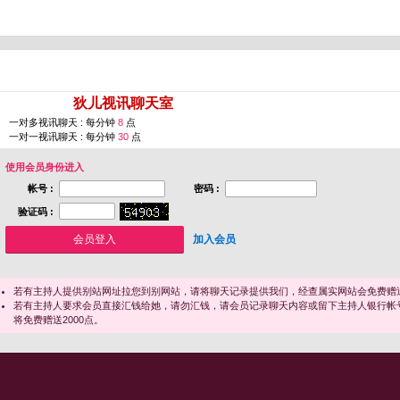
您即将进入 [
狄儿视讯聊天室
]
一对多视讯聊天 : 每分钟
8
点
一对一视讯聊天 : 每分钟
30
点
使用会员身份进入
帐号 :
密码 :
验证码 :
加入会员
若有主持人提供别站网址拉您到别网站，请将聊天记录提供我们，经查属实网站会免费赠送
若有主持人要求会员直接汇钱给她，请勿汇钱，请会员记录聊天内容或留下主持人银行帐
将免费赠送2000点。